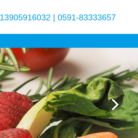
13905916032 | 0591-83333657